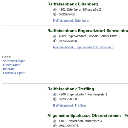
Raiffeisenbank Eidenberg
4201
Eidenberg
,
Stiftsstraße 2
07239/5400
Raiffeisenbank Eidenberg
Raiffeisenbank Engerwitzdorf-Schweinb
4209
Engerwitzdorf
,
Leopold-Schöffl-Platz 3
07235/63190
Raiffeisenbank Engerwitzdorf-Schweinbach
Tipps:
Veranstaltungen
Restaurants
Inserate
Freizeit & Sport
Raiffeisenbank Treffling
4209
Engerwitzdorf
,
Kirchenplatz 2
07235/50650
Raiffeisenbank Treffling
Allgemeine Sparkasse Oberösterreich - F
4101
Feldkirchen
,
Marktplatz 3
050100/40076