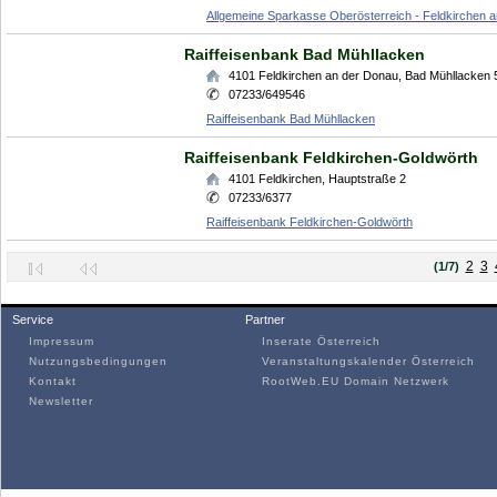
Allgemeine Sparkasse Oberösterreich - Feldkirchen 
Raiffeisenbank Bad Mühllacken
4101
Feldkirchen an der Donau
,
Bad Mühllacken 
07233/649546
Raiffeisenbank Bad Mühllacken
Raiffeisenbank Feldkirchen-Goldwörth
4101
Feldkirchen
,
Hauptstraße 2
07233/6377
Raiffeisenbank Feldkirchen-Goldwörth
2
3
(1/7)
Service
Partner
Impressum
Inserate Österreich
Nutzungsbedingungen
Veranstaltungskalender Österreich
Kontakt
RootWeb.EU Domain Netzwerk
Newsletter