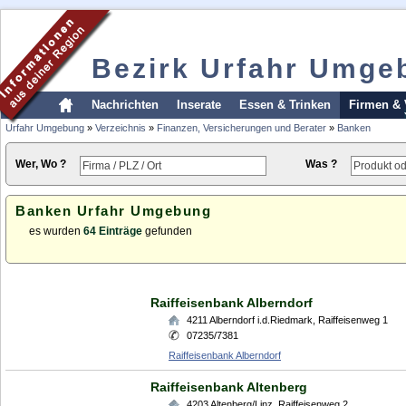
Bezirk Urfahr Umge
Nachrichten
Inserate
Essen & Trinken
Firmen & 
Urfahr Umgebung
»
Verzeichnis
»
Finanzen, Versicherungen und Berater
»
Banken
Wer, Wo ?
Was ?
Banken Urfahr Umgebung
es wurden
64 Einträge
gefunden
Raiffeisenbank Alberndorf
4211
Alberndorf i.d.Riedmark
,
Raiffeisenweg 1
07235/7381
Raiffeisenbank Alberndorf
Raiffeisenbank Altenberg
4203
Altenberg/Linz
,
Raiffeisenweg 2