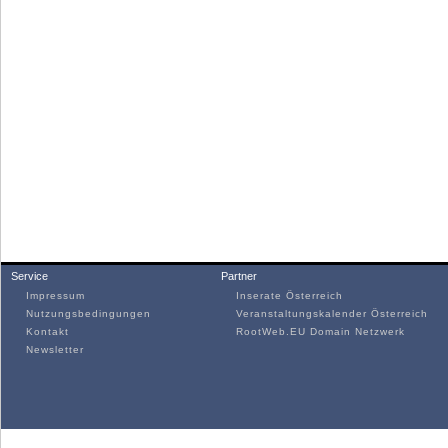
Service
Partner
Impressum
Inserate Österreich
Nutzungsbedingungen
Veranstaltungskalender Österreich
Kontakt
RootWeb.EU Domain Netzwerk
Newsletter