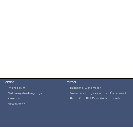
Service
Partner
Impressum
Inserate Österreich
Nutzungsbedingungen
Veranstaltungskalender Österreich
Kontakt
RootWeb.EU Domain Netzwerk
Newsletter